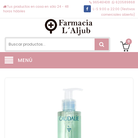
965461438
620589868
Tus productos en casa en sólo 24 - 48
L-S 9:00 a 22:00 (Festivos
horas hábiles
comerciales abierto)
0
MENÚ