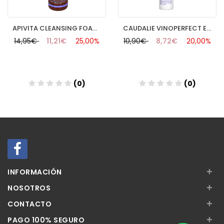
APIVITA CLEANSING FOAM FACE&EYES 200ML
CAUDALIE VINOPERFECT ESPUMA MICROPEELING 50 ML
14,95€
11,21€
25,00%
10,90€
8,72€
20,00%
(0)
(0)
Añadir
Añadir
+
INFORMACIÓN
+
NOSOTROS
+
CONTACTO
+
PAGO 100% SEGURO