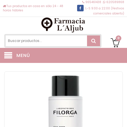
965461438
620589868
Tus productos en casa en sólo 24 - 48
L-S 9:00 a 22:00 (Festivos
horas hábiles
comerciales abierto)
0
MENÚ