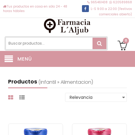
965461438
620589868
Tus productos en casa en sólo 24 - 48
L-S 9:00 a 22:00 (Festivos
horas hábiles
comerciales abierto)
0
MENÚ
Productos
(infantil » Alimentacion)