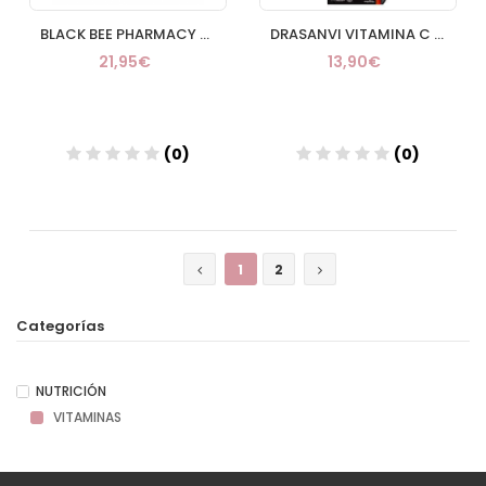
BLACK BEE PHARMACY JALEA IMNUNO + 20 VIALES 10 ML
DRASANVI VITAMINA C 400MG 60 COMP MASTICABLES
21,95€
13,90€
(0)
(0)
Añadir
Añadir
1
2
Categorías
NUTRICIÓN
VITAMINAS