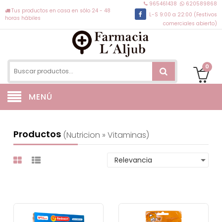
965461438
620589868
Tus productos en casa en sólo 24 - 48
L-S 9:00 a 22:00 (Festivos
horas hábiles
comerciales abierto)
0
MENÚ
Productos
(nutricion » Vitaminas)