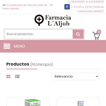
965461438
620589868
Tus productos en casa en sólo 24 - 48
L-S 9:00 a 22:00 (Festivos
horas hábiles
comerciales abierto)
0
MENÚ
Productos
(fitoterapia)