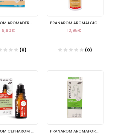
PRANAROM AROMADERM GEL LABIAROM
PRANAROM AROMALGIC SPRAY ARTICULACIONES
9,90€
12,95€
(0)
(0)
Añadir
Añadir
PRANAROM CEPHAROM MOLESTIAS DE CABEZA ROLLON 5 ML
PRANAROM AROMAFORCE DEFENSAS NATURALES 5ML