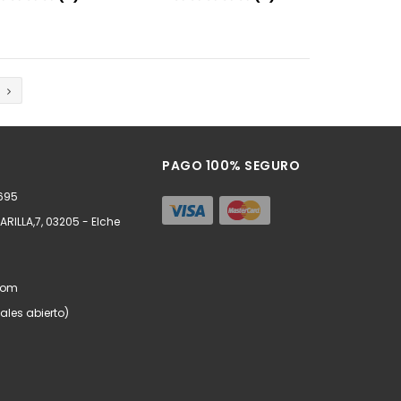
Añadir
Añadir
PAGO 100% SEGURO
8695
RILLA,7, 03205 - Elche
com
ales abierto)