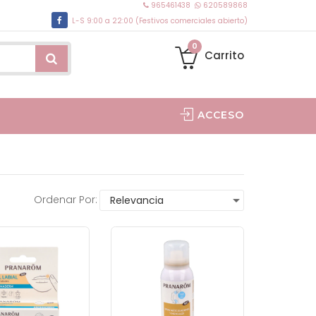
965461438
620589868
L-S 9:00 a 22:00 (Festivos comerciales abierto)
0
Carrito
ACCESO
OCHE POSAY
Ordenar Por: