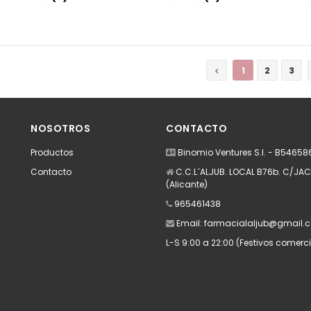
Añadir
Añadir
1
2
3
NOSOTROS
CONTACTO
Productos
Binomio Ventures S.l. - B5465
Contacto
C.C.L´ALJUB. LOCAL B76b. C/JACA
(Alicante)
965461438
Email:
farmacialaljub@gmail.
L-S 9:00 a 22:00 (Festivos comerci