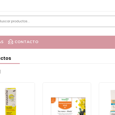
AS
CONTACTO
LA R
ctos