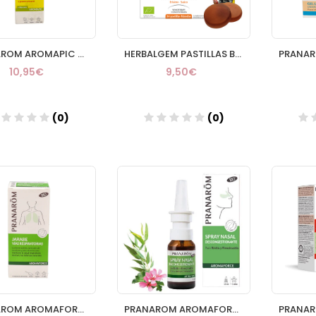
PRANAROM AROMAPIC GEL CREMA CALMANTE PICADURA INSEC 40ML
HERBALGEM PASTILLAS BLANDAS VOZ Y AFONIA 24 PAST
10,95€
9,50€
(0)
(0)
Añadir
Añadir
PRANAROM AROMAFORCE JARABE BIO 150 ML
PRANAROM AROMAFORCE SPRAY NASAL SPRAY 15 ML