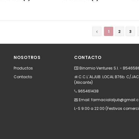
Añadir
Añadir
1
2
3
NOSOTROS
CONTACTO
Productos
Binomio Ventures S.l. - B5465
Contacto
C.C.L´ALJUB. LOCAL B76b. C/JACA
(Alicante)
965461438
Email:
farmacialaljub@gmail.
L-S 9:00 a 22:00 (Festivos comerci