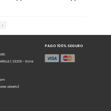
Añadir
Añadir
PAGO 100% SEGURO
8695
RILLA,7, 03205 - Elche
com
ales abierto)