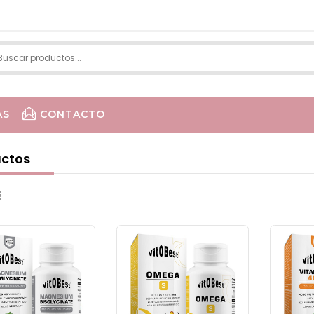
AS
CONTACTO
LA R
ctos