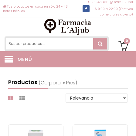
965461438
620589868
Tus productos en casa en sólo 24 - 48
L-S 9:00 a 22:00 (Festivos
horas hábiles
comerciales abierto)
0
MENÚ
Productos
(corporal » Pies)