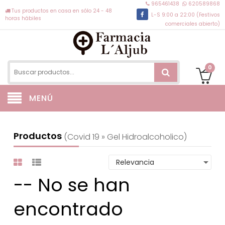
965461438
620589868
Tus productos en casa en sólo 24 - 48
L-S 9:00 a 22:00 (Festivos
horas hábiles
comerciales abierto)
0
MENÚ
Productos
(covid 19 » Gel Hidroalcoholico)
-- No se han
encontrado