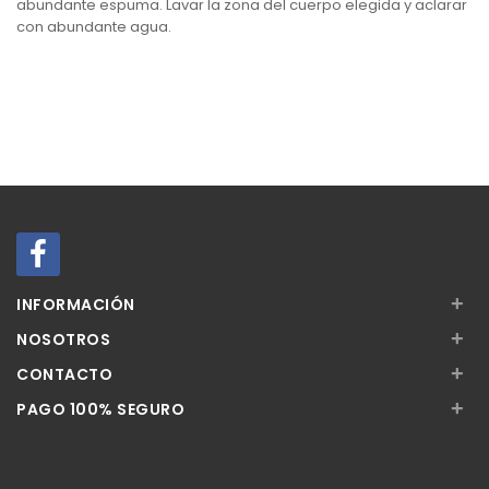
abundante espuma. Lavar la zona del cuerpo elegida y aclarar
con abundante agua.
+
INFORMACIÓN
+
NOSOTROS
+
CONTACTO
+
PAGO 100% SEGURO