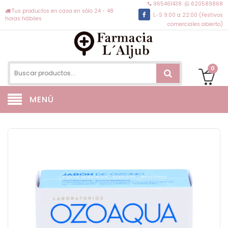
965461438
620589868
Tus productos en casa en sólo 24 - 48
L-S 9:00 a 22:00 (Festivos
horas hábiles
comerciales abierto)
0
MENÚ